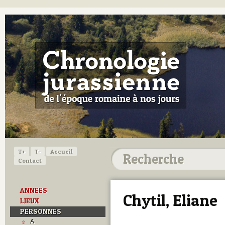
T+
T-
Accueil
Contact
ANNEES
Chytil, Eliane
LIEUX
PERSONNES
A