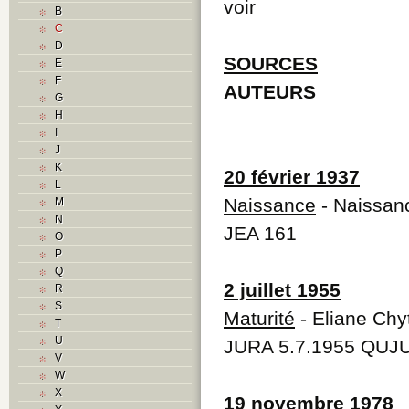
voir
B
C
D
SOURCES
E
F
AUTEURS
G
H
I
J
K
20 février 1937
L
Naissance
- Naissanc
M
N
JEA 161
O
P
Q
2 juillet 1955
R
S
Maturité
- Eliane Chyti
T
U
JURA 5.7.1955 QUJU
V
W
X
19 novembre 1978