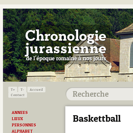
T+
T-
Accueil
Contact
ANNEES
Baskettball
LIEUX
PERSONNES
ALPHABET