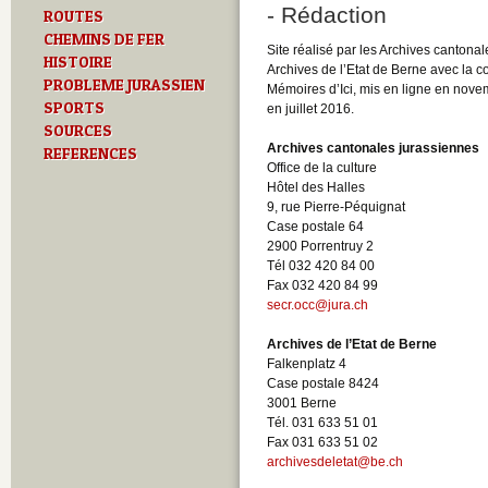
- Rédaction
ROUTES
CHEMINS DE FER
Site réalisé par les Archives cantonal
HISTOIRE
Archives de l’Etat de Berne avec la c
PROBLEME JURASSIEN
Mémoires d’Ici, mis en ligne en nove
SPORTS
en juillet 2016.
SOURCES
Archives cantonales jurassiennes
REFERENCES
Office de la culture
Hôtel des Halles
9, rue Pierre-Péquignat
Case postale 64
2900 Porrentruy 2
Tél 032 420 84 00
Fax 032 420 84 99
secr.occ@jura.ch
Archives de l’Etat de Berne
Falkenplatz 4
Case postale 8424
3001 Berne
Tél. 031 633 51 01
Fax 031 633 51 02
archivesdeletat@be.ch