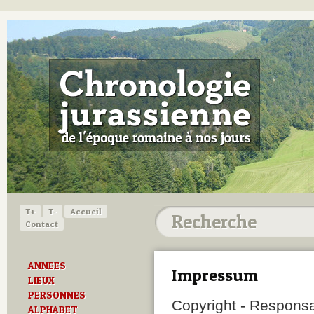
T+
T-
Accueil
Contact
ANNEES
Impressum
LIEUX
PERSONNES
Copyright - Responsa
ALPHABET