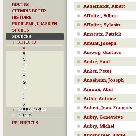
ROUTES
Aeberhardt, Albert
CHEMINS DE FER
Affolter, Eribert
HISTOIRE
PROBLEME JURASSIEN
Affolter, Sylvain
SPORTS
Amstutz, Patrick
SOURCES
Amuat, Joseph
AUTEURS
A
Amweg, Gustave
B
C
André, Paul
D
Anker, Peter
E
F
Annaheim, Joseph
G
Arnoux, Abel
H
I
Artho, Antoine
J
K
Aubert, Jean-François
BIBLIOGRAPHIE
L
SERIES
Aubry, Geneviève
M
REFERENCES
N
Aubry, Michel
O
Augsburger, Blaise
P