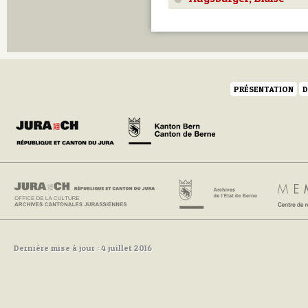
Q
R
S
T
U
V
W
PRÉSENTATION
D
Y
Z
Dernière mise à jour : 4 juillet 2016