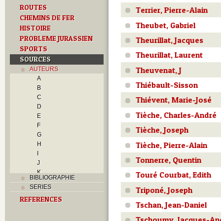
ROUTES
Terrier, Pierre-Alain
CHEMINS DE FER
Theubet, Gabriel
HISTOIRE
PROBLEME JURASSIEN
Theurillat, Jacques
SPORTS
Theurillat, Laurent
SOURCES
Theuvenat, J
AUTEURS
A
Thiébault-Sisson
B
C
Thiévent, Marie-José
D
Tièche, Charles-André
E
F
Tièche, Joseph
G
Tièche, Pierre-Alain
H
I
Tonnerre, Quentin
J
K
Touré Courbat, Edith
BIBLIOGRAPHIE
L
SERIES
Triponé, Joseph
M
REFERENCES
N
Tschan, Jean-Daniel
O
Tschoumy, Jacques-An
P