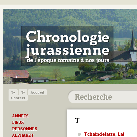
T+
T-
Accueil
Contact
ANNEES
T
LIEUX
PERSONNES
Tchaindelatte, Lai
ALPHABET