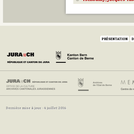
Q
R
S
T
U
V
W
PRÉSENTATION
D
Y
Z
Dernière mise à jour : 4 juillet 2016