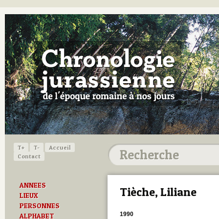
T+
T-
Accueil
Contact
ANNEES
Tièche, Liliane
LIEUX
PERSONNES
1990
ALPHABET