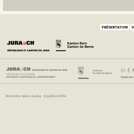
Q
R
S
T
U
PRÉSENTATION
D
V
W
Y
Z
Dernière mise à jour : 4 juillet 2016