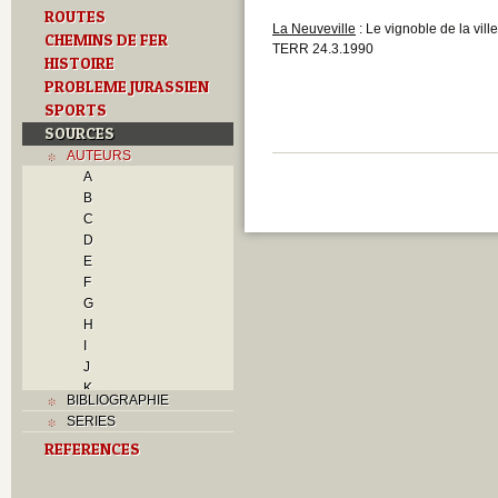
ROUTES
La Neuveville
: Le vignoble de la vil
CHEMINS DE FER
TERR 24.3.1990
HISTOIRE
PROBLEME JURASSIEN
SPORTS
SOURCES
AUTEURS
A
B
C
D
E
F
G
H
I
J
K
BIBLIOGRAPHIE
L
SERIES
M
REFERENCES
N
O
P