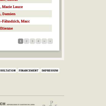
, Marie Laure
, Damien
-Fähndrich, Marc
 Etienne
1
2
3
4
>
»
SULTATION
FINANCEMENT
IMPRESSUM