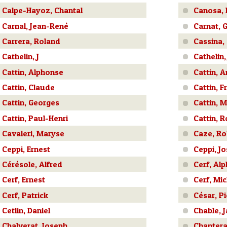
Calpe-Hayoz, Chantal
Canosa,
Carnal, Jean-René
Carnat, 
Carrera, Roland
Cassina,
Cathelin, J
Cathelin,
Cattin, Alphonse
Cattin, 
Cattin, Claude
Cattin, F
Cattin, Georges
Cattin, M
Cattin, Paul-Henri
Cattin, 
Cavaleri, Maryse
Caze, Ro
Ceppi, Ernest
Ceppi, J
Cérésole, Alfred
Cerf, Al
Cerf, Ernest
Cerf, Mic
Cerf, Patrick
César, Pi
Cetlin, Daniel
Chable, 
Chalverat, Joseph
Chantera