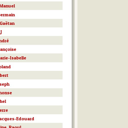
 Manuel
Germain
 Gaëtan
 J
André
rançoise
arie-Isabelle
Roland
bert
oseph
phonse
hel
erre
Jacques-Edouard
ine, Raoul