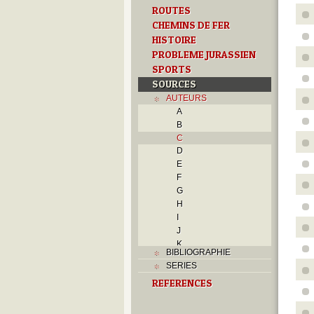
ROUTES
CHEMINS DE FER
HISTOIRE
PROBLEME JURASSIEN
SPORTS
SOURCES
AUTEURS
A
B
C
D
E
F
G
H
I
J
K
BIBLIOGRAPHIE
L
SERIES
M
REFERENCES
N
O
P