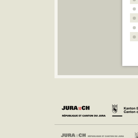
Q
R
S
T
U
V
W
Y
Z