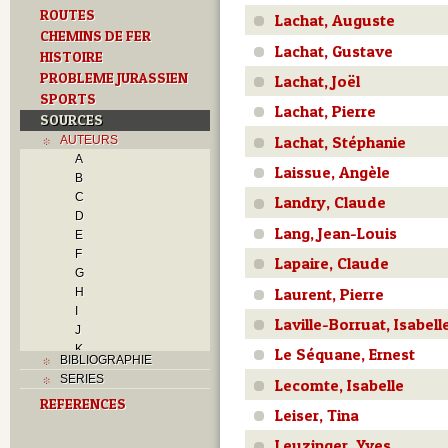
ROUTES
Lachat, Auguste
CHEMINS DE FER
Lachat, Gustave
HISTOIRE
PROBLEME JURASSIEN
Lachat, Joël
SPORTS
Lachat, Pierre
SOURCES
Lachat, Stéphanie
AUTEURS
A
Laissue, Angèle
B
C
Landry, Claude
D
Lang, Jean-Louis
E
F
Lapaire, Claude
G
Laurent, Pierre
H
I
Laville-Borruat, Isabell
J
K
Le Séquane, Ernest
BIBLIOGRAPHIE
L
SERIES
Lecomte, Isabelle
M
REFERENCES
N
Leiser, Tina
O
Leuzinger, Yves
P