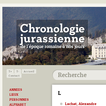
T+
T-
Accueil
Contact
ANNEES
L
LIEUX
PERSONNES
Lachat, Alexandre
ALPHABET