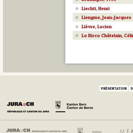
Q
Liechti, Henri
R
S
Liengme, Jean-Jacques
T
Lièvre, Lucien
U
V
Lo Ricco Châtelain, Cél
W
Y
Z
PRÉSENTATION
D