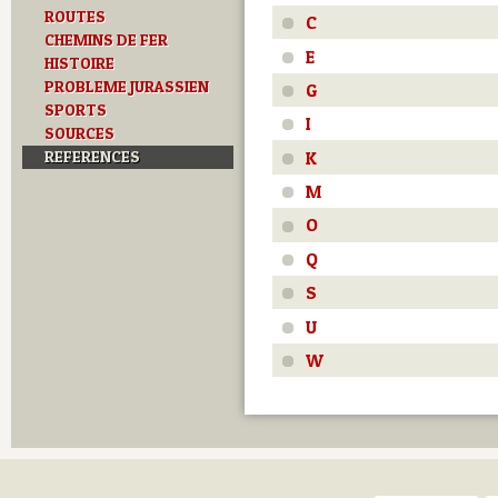
ROUTES
C
CHEMINS DE FER
E
HISTOIRE
PROBLEME JURASSIEN
G
SPORTS
I
SOURCES
REFERENCES
K
M
O
Q
S
U
W