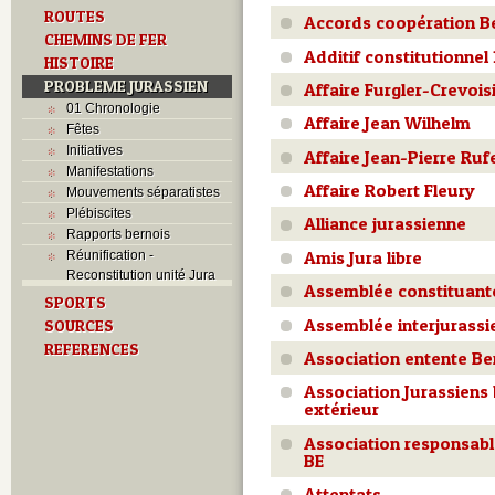
ROUTES
Accords coopération B
CHEMINS DE FER
Additif constitutionnel
HISTOIRE
PROBLEME JURASSIEN
Affaire Furgler-Crevois
01 Chronologie
Affaire Jean Wilhelm
Fêtes
Initiatives
Affaire Jean-Pierre Ruf
Manifestations
Affaire Robert Fleury
Mouvements séparatistes
Plébiscites
Alliance jurassienne
Rapports bernois
Amis Jura libre
Réunification -
Reconstitution unité Jura
Assemblée constituante
SPORTS
Assemblée interjurassi
SOURCES
REFERENCES
Association entente Be
Association Jurassiens
extérieur
Association responsable
BE
Attentats