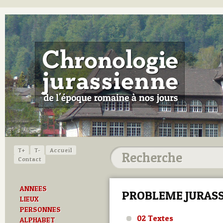
T+
T-
Accueil
Contact
ANNEES
PROBLEME JURASS
LIEUX
PERSONNES
02 Textes
ALPHABET