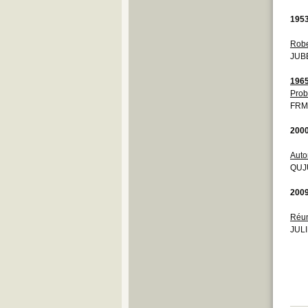
195
Robe
JUBE
196
Prob
FRM
200
Auto
QUJU
200
Réun
JULI