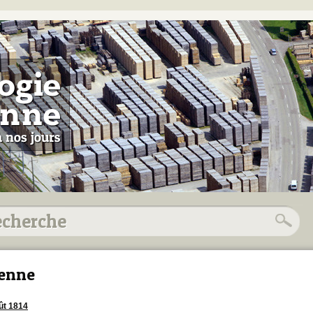
enne
ût 1814