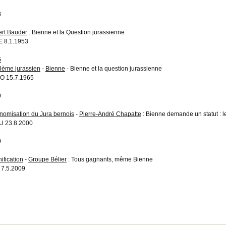
3
rt Bauder
: Bienne et la Question jurassienne
 8.1.1953
5
lème jurassien
-
Bienne
- Bienne et la question jurassienne
O 15.7.1965
0
nomisation du Jura bernois
-
Pierre-André Chapatte
: Bienne demande un statut : l
 23.8.2000
9
ification
-
Groupe Bélier
: Tous gagnants, même Bienne
 7.5.2009