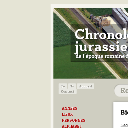
T+
T-
Accueil
Contact
ANNEES
Bi
LIEUX
PERSONNES
3 ao
ALPHABET