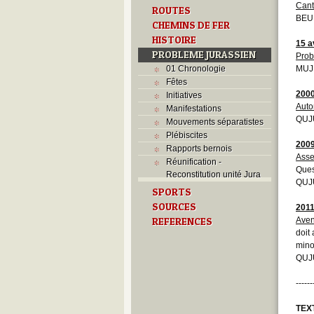
Cant
ROUTES
BEU
CHEMINS DE FER
HISTOIRE
15 a
PROBLEME JURASSIEN
Prob
01 Chronologie
MUJ
Fêtes
200
Initiatives
Auto
Manifestations
QUJU
Mouvements séparatistes
Plébiscites
200
Rapports bernois
Asse
Réunification -
Ques
Reconstitution unité Jura
QUJU
SPORTS
SOURCES
201
REFERENCES
Aven
doit
mino
QUJU
------
TEX