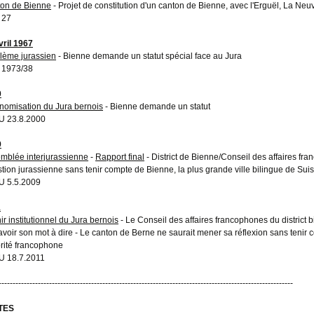
on de Bienne
- Projet de constitution d'un canton de Bienne, avec l'Erguël, La Neu
 27
vril 1967
lème jurassien
- Bienne demande un statut spécial face au Jura
 1973/38
0
nomisation du Jura bernois
- Bienne demande un statut
 23.8.2000
9
mblée interjurassienne
-
Rapport final
- District de Bienne/Conseil des affaires fran
tion jurassienne sans tenir compte de Bienne, la plus grande ville bilingue de Sui
 5.5.2009
1
ir institutionnel du Jura bernois
- Le Conseil des affaires francophones du district
 avoir son mot à dire - Le canton de Berne ne saurait mener sa réflexion sans tenir c
rité francophone
 18.7.2011
---------------------------------------------------------------------------------------------------------
TES