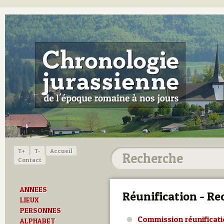
T+
T-
Accueil
Contact
ANNEES
Réunification - Re
LIEUX
PERSONNES
Commission réunificat
ALPHABET