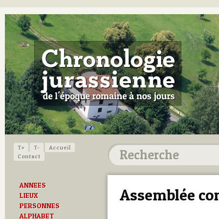
T+
T-
Accueil
Contact
ANNEES
Assemblée con
LIEUX
PERSONNES
ALPHABET