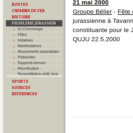
21 mai 2000
ROUTES
CHEMINS DE FER
Groupe Bélier
-
Fête 
HISTOIRE
jurassienne à Tavan
PROBLEME JURASSIEN
constituante pour le
01 Chronologie
Fêtes
QUJU 22.5.2000
Initiatives
Manifestations
Mouvements séparatistes
Plébiscites
Rapports bernois
Réunification -
Reconstitution unité Jura
SPORTS
SOURCES
REFERENCES