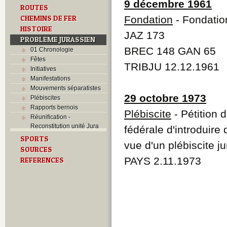
9 décembre 1961
ROUTES
CHEMINS DE FER
Fondation
- Fondatio
HISTOIRE
JAZ 173
PROBLEME JURASSIEN
BREC 148 GAN 65
01 Chronologie
Fêtes
TRIBJU 12.12.1961
Initiatives
Manifestations
Mouvements séparatistes
29 octobre 1973
Plébiscites
Rapports bernois
Plébiscite
- Pétition
Réunification -
Reconstitution unité Jura
fédérale d'introduire
SPORTS
vue d'un plébiscite j
SOURCES
PAYS 2.11.1973
REFERENCES