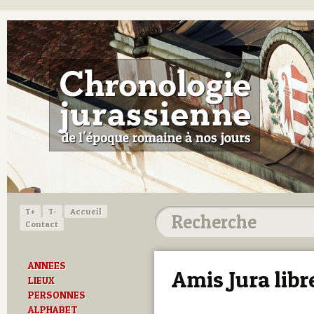
T+
T-
Accueil
Contact
ANNEES
Amis Jura libr
LIEUX
PERSONNES
ALPHABET