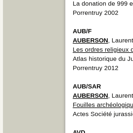
La donation de 999 et
Porrentruy 2002
AUB/F
AUBERSON
, Lauren
Les ordres religieux 
Atlas historique du J
Porrentruy 2012
AUB/SAR
AUBERSON
, Lauren
Fouilles archéologi
Actes Société jurass
AVD