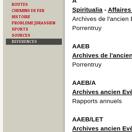
A
ROUTES
Spiritualia
-
Affaires
CHEMINS DE FER
HISTOIRE
Archives de l'ancien
PROBLEME JURASSIEN
Porrentruy
SPORTS
SOURCES
REFERENCES
AAEB
Archives de l'ancie
Porrentruy
AAEB/A
Archives ancien Evê
Rapports annuels
AAEB/LET
Archives ancien Evê