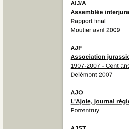
AIJ/A
Assemblée interjur
Rapport final
Moutier avril 2009
AJF
Association jurassi
1907-2007 - Cent an
Delémont 2007
AJO
L'Ajoie, journal rég
Porrentruy
AJST