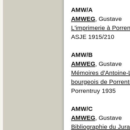
AMW/A
AMWEG
, Gustave
L'imprimerie à Porre
ASJE 1915/210
AMW/B
AMWEG
, Gustave
Mémoires d'Antoine-
bourgeois de Porrent
Porrentruy 1935
AMW/C
AMWEG
, Gustave
Bibliographie du Jur