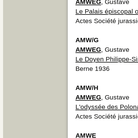
AMWEG
, Gustave
Le Palais épiscopal 
Actes Société jurass
AMW/G
AMWEG
, Gustave
Le Doyen Philippe-Sir
Berne 1936
AMW/H
AMWEG
, Gustave
L'odyssée des Polona
Actes Société jurass
AMWE