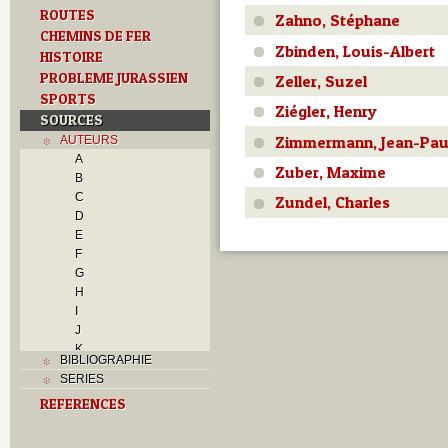
ROUTES
Zahno, Stéphane
CHEMINS DE FER
Zbinden, Louis-Albert
HISTOIRE
PROBLEME JURASSIEN
Zeller, Suzel
SPORTS
Ziégler, Henry
SOURCES
Zimmermann, Jean-Pau
AUTEURS
A
Zuber, Maxime
B
C
Zundel, Charles
D
E
F
G
H
I
J
K
BIBLIOGRAPHIE
L
SERIES
M
REFERENCES
N
O
P