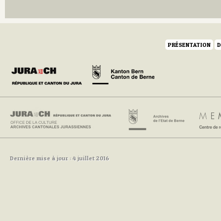
Q
R
S
T
PRÉSENTATION
D
U
V
W
Y
Z
Dernière mise à jour : 4 juillet 2016