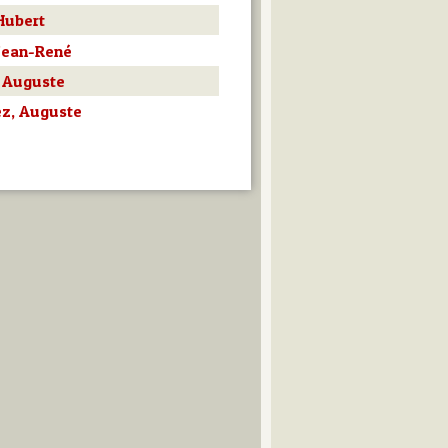
Hubert
Jean-René
 Auguste
z, Auguste