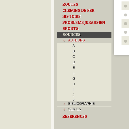
ROUTES
CHEMINS DE FER
HISTOIRE
PROBLEME JURASSIEN
SPORTS
SOURCES
AUTEURS
A
B
C
D
E
F
G
H
I
J
K
BIBLIOGRAPHIE
L
SERIES
M
REFERENCES
N
O
P