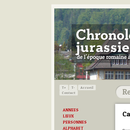
T+
T-
Accueil
Contact
ANNEES
Ca
LIEUX
PERSONNES
ALPHABET