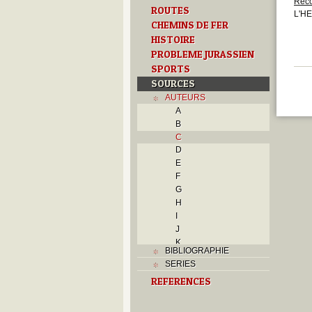
Reco
ROUTES
L'HE
CHEMINS DE FER
HISTOIRE
PROBLEME JURASSIEN
SPORTS
SOURCES
AUTEURS
A
B
C
D
E
F
G
H
I
J
K
BIBLIOGRAPHIE
L
SERIES
M
REFERENCES
N
O
P