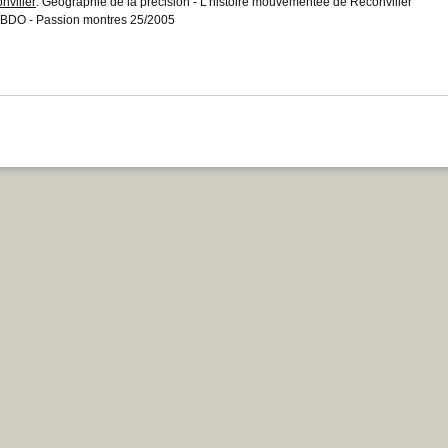
nvilier
: Géographie de la précision - L'histoire mouvementée de Reconvilier
BDO - Passion montres 25/2005