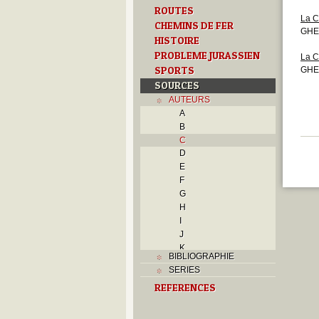
ROUTES
La C
CHEMINS DE FER
GHE
HISTOIRE
PROBLEME JURASSIEN
La C
SPORTS
GHE
SOURCES
AUTEURS
A
B
C
D
E
F
G
H
I
J
K
BIBLIOGRAPHIE
L
SERIES
M
REFERENCES
N
O
P