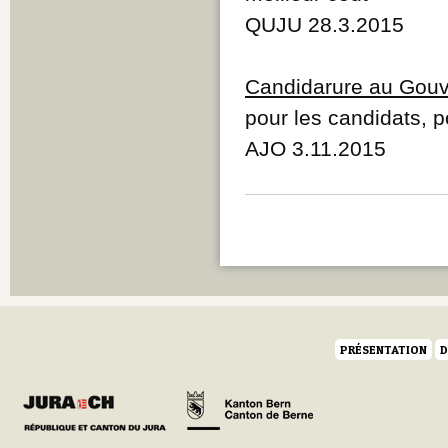
Q
QUJU 28.3.2015
R
S
T
Candidarure au Gouv
U
V
pour les candidats, 
W
AJO 3.11.2015
Y
Z
PRÉSENTATION
D