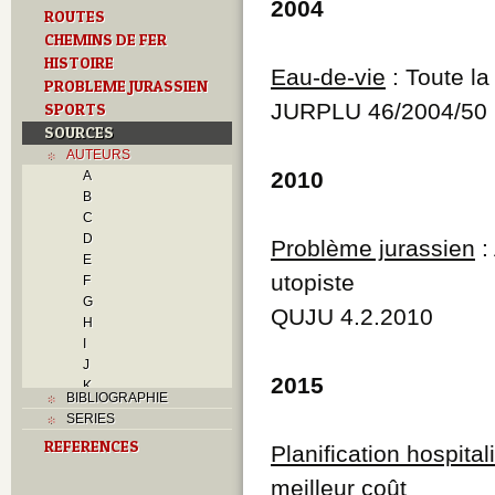
2004
ROUTES
CHEMINS DE FER
HISTOIRE
Eau-de-vie
: Toute la
PROBLEME JURASSIEN
JURPLU 46/2004/50
SPORTS
SOURCES
AUTEURS
2010
A
B
C
D
Problème jurassien
:
E
utopiste
F
G
QUJU 4.2.2010
H
I
J
2015
K
BIBLIOGRAPHIE
L
SERIES
M
REFERENCES
N
Planification hospital
O
meilleur coût
P