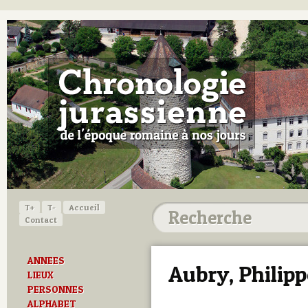
T+
T-
Accueil
Contact
ANNEES
Aubry, Philipp
LIEUX
PERSONNES
ALPHABET