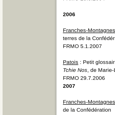
Q
R
2006
S
T
U
V
Franches-Montagne
W
terres de la Confédér
Y
Z
FRMO 5.1.2007
Patois
: Petit glossa
Tchie Nos
, de Marie-
FRMO 29.7.2006
2007
Franches-Montagne
de la Confédération