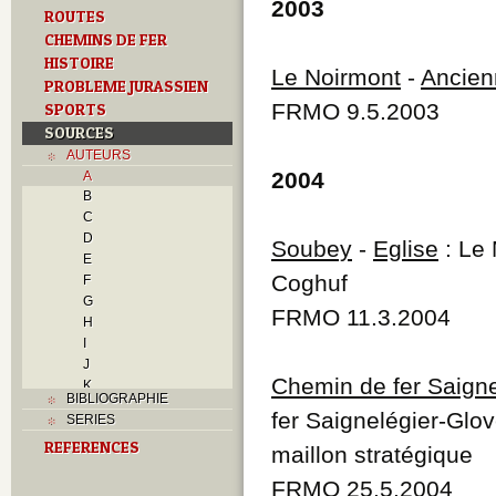
2003
ROUTES
CHEMINS DE FER
HISTOIRE
Le Noirmont
-
Ancien
PROBLEME JURASSIEN
FRMO 9.5.2003
SPORTS
SOURCES
AUTEURS
2004
A
B
C
D
Soubey
-
Eglise
: Le 
E
Coghuf
F
G
FRMO 11.3.2004
H
I
J
Chemin de fer Saigne
K
BIBLIOGRAPHIE
L
fer Saignelégier-Glov
SERIES
M
REFERENCES
N
maillon stratégique
O
FRMO 25.5.2004
P