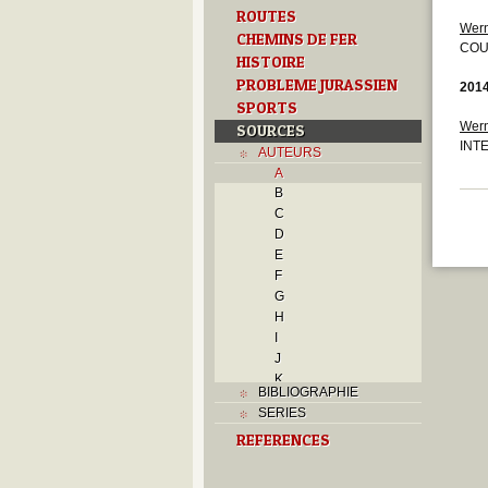
ROUTES
Wern
CHEMINS DE FER
COUL
HISTOIRE
PROBLEME JURASSIEN
201
SPORTS
Wern
SOURCES
INTE
AUTEURS
A
B
C
D
E
F
G
H
I
J
K
BIBLIOGRAPHIE
L
SERIES
M
REFERENCES
N
O
P