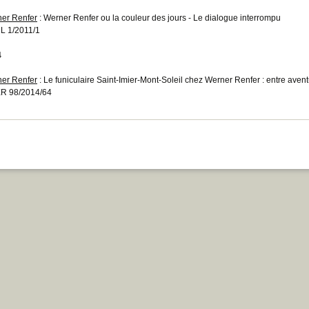
er Renfer
: Werner Renfer ou la couleur des jours - Le dialogue interrompu
 1/2011/1
4
er Renfer
: Le funiculaire Saint-Imier-Mont-Soleil chez Werner Renfer : entre avent
R 98/2014/64