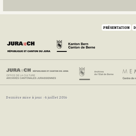
Q
R
S
T
U
PRÉSENTATION
D
V
W
Y
Z
Dernière mise à jour : 4 juillet 2016