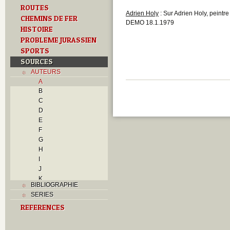
ROUTES
Adrien Holy
: Sur Adrien Holy, peintre
CHEMINS DE FER
DEMO 18.1.1979
HISTOIRE
PROBLEME JURASSIEN
SPORTS
SOURCES
AUTEURS
A
B
C
D
E
F
G
H
I
J
K
BIBLIOGRAPHIE
L
SERIES
M
REFERENCES
N
O
P