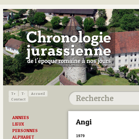
T+
T-
Accueil
Contact
ANNEES
Angi
LIEUX
PERSONNES
1979
ALPHABET