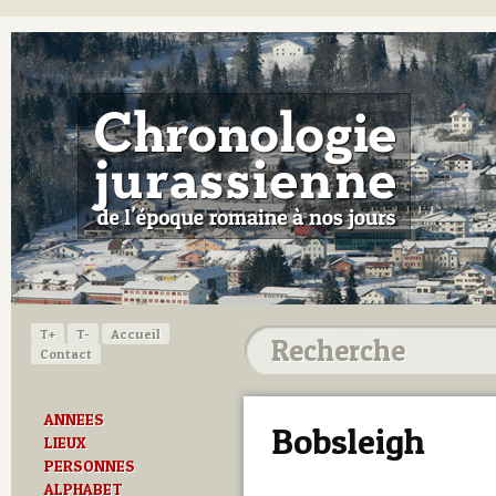
T+
T-
Accueil
Contact
ANNEES
Bobsleigh
LIEUX
PERSONNES
ALPHABET