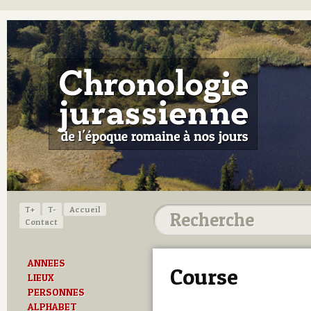
T+
T-
Accueil
Contact
ANNEES
Course
LIEUX
PERSONNES
ALPHABET