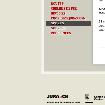
voir
ROUTES
CHEMINS DE FER
SPO
HISTOIRE
MA
PROBLEME JURASSIEN
28 m
SPORTS
Jura
SOURCES
QUJU
REFERENCES