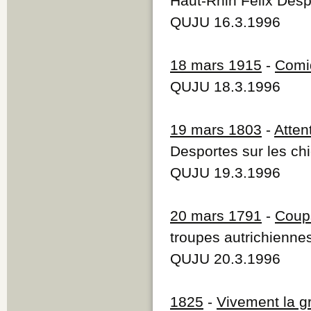
Haut-Rhin Félix Despo
QUJU 16.3.1996
18 mars 1915
-
Comiq
QUJU 18.3.1996
19 mars 1803
-
Atten
Desportes sur les ch
QUJU 19.3.1996
20 mars 1791
-
Coups
troupes autrichienne
QUJU 20.3.1996
1825
-
Vivement la g