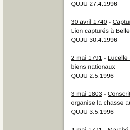
QUJU 27.4.1996
30 avril 1740
-
Captu
Lion capturés à Belle
QUJU 30.4.1996
2 mai 1791
-
Lucelle 
biens nationaux
QUJU 2.5.1996
3 mai 1803
-
Conscri
organise la chasse au
QUJU 3.5.1996
4 mai 1771
- M
arché 