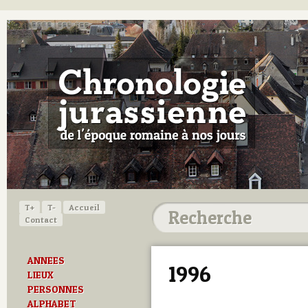
T+
T-
Accueil
Contact
ANNEES
1996
LIEUX
PERSONNES
ALPHABET