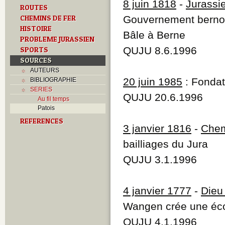
8 juin 1818
-
Jurassi
ROUTES
CHEMINS DE FER
Gouvernement bernois
HISTOIRE
Bâle à Berne
PROBLEME JURASSIEN
QUJU 8.6.1996
SPORTS
SOURCES
AUTEURS
20 juin 1985
: Fondat
BIBLIOGRAPHIE
SERIES
QUJU 20.6.1996
Au fil temps
Patois
REFERENCES
3 janvier 1816
-
Che
bailliages du Jura
QUJU 3.1.1996
4 janvier 1777
-
Dieu
Wangen crée une éc
QUJU 4.1.1996