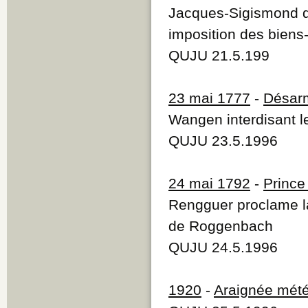
Jacques-Sigismond d
imposition des biens
QUJU 21.5.199
23 mai 1777
-
Désar
Wangen interdisant les
QUJU 23.5.1996
24 mai 1792
-
Prince
Rengguer proclame l
de Roggenbach
QUJU 24.5.1996
1920
-
Araignée mét