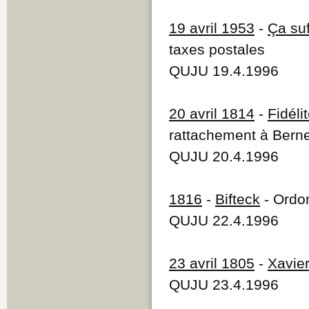
19 avril 1953
-
Ça suf
taxes postales
QUJU 19.4.1996
20 avril 1814
-
Fidélit
rattachement à Bern
QUJU 20.4.1996
1816
-
Bifteck
- Ordo
QUJU 22.4.1996
23 avril 1805
-
Xavie
QUJU 23.4.1996