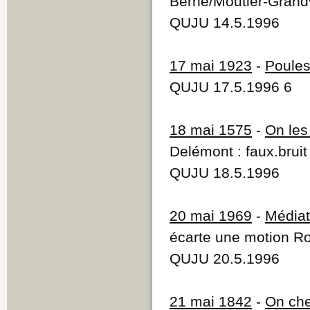
Berne/Moutier-Grand
QUJU 14.5.1996
17 mai 1923
-
Poules
QUJU 17.5.1996 6
18 mai 1575
-
On les
Delémont : faux.bruit
QUJU 18.5.1996
20 mai 1969
-
Médiati
écarte une motion Ro
QUJU 20.5.1996
21 mai 1842
-
On che