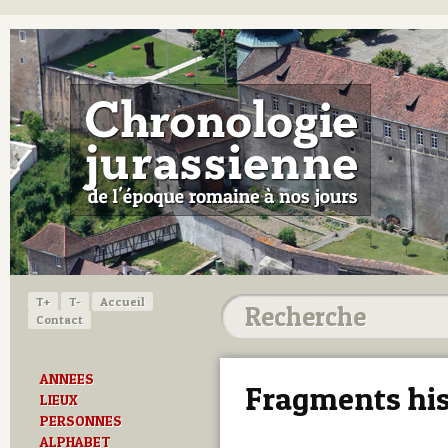
T+
T-
Accueil
Contact
ANNEES
Fragments his
LIEUX
PERSONNES
ALPHABET