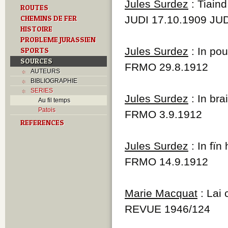
Jules Surdez
: Tiaind 
ROUTES
CHEMINS DE FER
JUDI 17.10.1909 JUD
HISTOIRE
PROBLEME JURASSIEN
Jules Surdez
: In po
SPORTS
SOURCES
FRMO 29.8.1912
AUTEURS
BIBLIOGRAPHIE
SERIES
Jules Surdez
: In br
Au fil temps
Patois
FRMO 3.9.1912
REFERENCES
Jules Surdez
: In fï
FRMO 14.9.1912
Marie Macquat
: Lai 
REVUE 1946/124