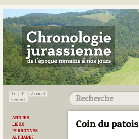
T+
T-
Accueil
Contact
ANNEES
Coin du patois
LIEUX
PERSONNES
ALPHABET