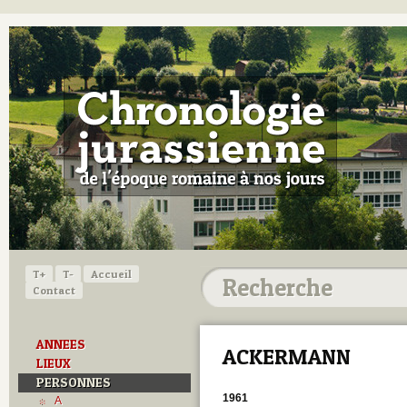
T+
T-
Accueil
Contact
ANNEES
ACKERMANN
LIEUX
PERSONNES
1961
A