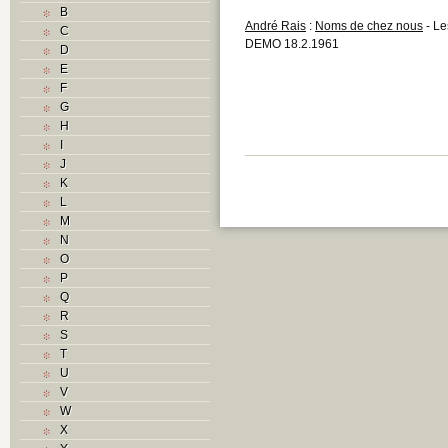
B
André Rais
:
Noms de chez nous
- L
C
DEMO 18.2.1961
D
E
F
G
H
I
J
K
L
M
N
O
P
Q
R
S
T
U
V
W
X