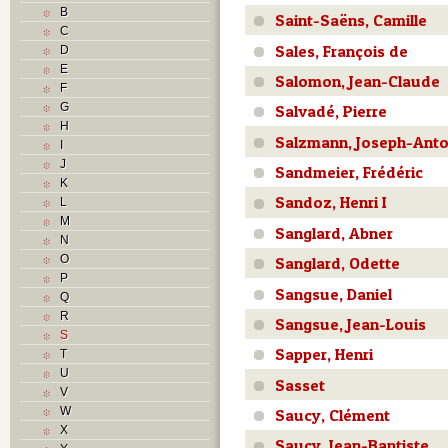
B
Saint-Saëns, Camille
C
Sales, François de
D
E
Salomon, Jean-Claude
F
G
Salvadé, Pierre
H
Salzmann, Joseph-Anto
I
J
Sandmeier, Frédéric
K
Sandoz, Henri I
L
M
Sanglard, Abner
N
O
Sanglard, Odette
P
Sangsue, Daniel
Q
R
Sangsue, Jean-Louis
S
Sapper, Henri
T
U
Sasset
V
W
Saucy, Clément
X
Saucy, Jean-Baptiste