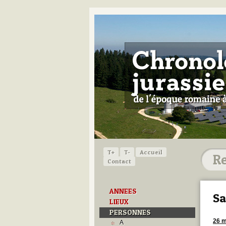
T+
T-
Accueil
Contact
ANNEES
Sa
LIEUX
PERSONNES
26 m
A