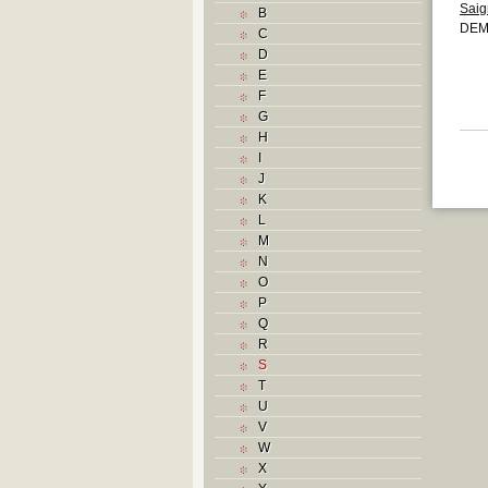
Saig
B
DEMO
C
D
E
F
G
H
I
J
K
L
M
N
O
P
Q
R
S
T
U
V
W
X