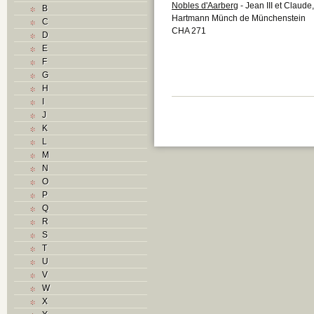
Nobles d'Aarberg
- Jean III et Claude
B
Hartmann Münch de Münchenstein
C
CHA 271
D
E
F
G
H
I
J
K
L
M
N
O
P
Q
R
S
T
U
V
W
X