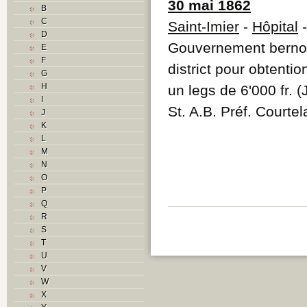
30 mai 1862
B
C
Saint-Imier
-
Hôpital
-
D
Gouvernement bernois
E
F
district pour obtenti
G
H
un legs de 6'000 fr. (
I
St. A.B. Préf. Courte
J
K
L
M
N
O
P
Q
R
S
T
U
V
W
X