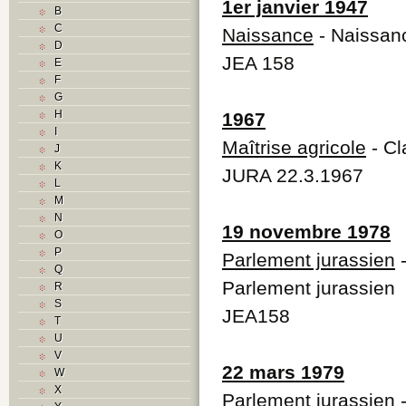
1er janvier 1947
B
C
Naissance
- Naissan
D
JEA 158
E
F
G
H
1967
I
Maîtrise agricole
- Cl
J
K
JURA 22.3.1967
L
M
N
19 novembre 1978
O
P
Parlement jurassien
-
Q
Parlement jurassien
R
S
JEA158
T
U
V
22 mars 1979
W
X
Parlement jurassien
-