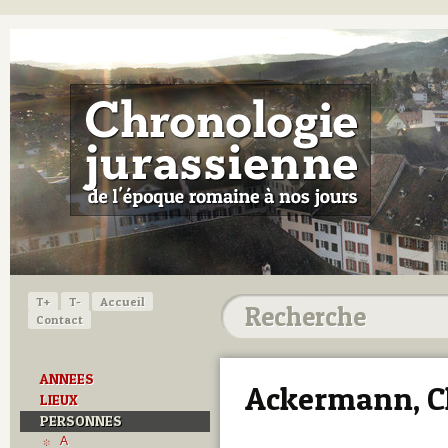
T+
T-
Accueil
Contact
ANNEES
Ackermann, C
LIEUX
PERSONNES
A