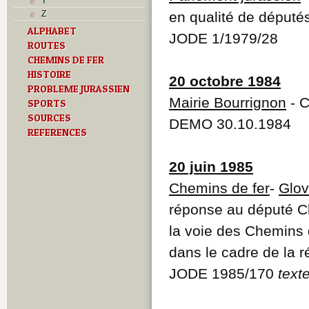
Y
Z
en qualité de député
ALPHABET
JODE 1/1979/28
ROUTES
CHEMINS DE FER
HISTOIRE
20 octobre 1984
PROBLEME JURASSIEN
Mairie Bourrignon
- C
SPORTS
SOURCES
DEMO 30.10.1984
REFERENCES
20 juin 1985
Chemins de fer
-
Glov
réponse au député C
la voie des Chemins 
dans le cadre de la r
JODE 1985/170
text