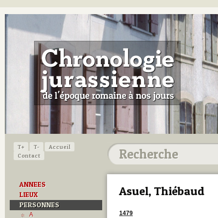
T+
T-
Accueil
Contact
ANNEES
Asuel, Thiébaud
LIEUX
PERSONNES
1479
A