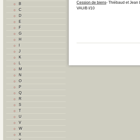
Cession de biens
- Thiébaud et Jean 
B
VAU/B I/10
C
D
E
F
G
H
I
J
K
L
M
N
O
P
Q
R
S
T
U
V
W
X