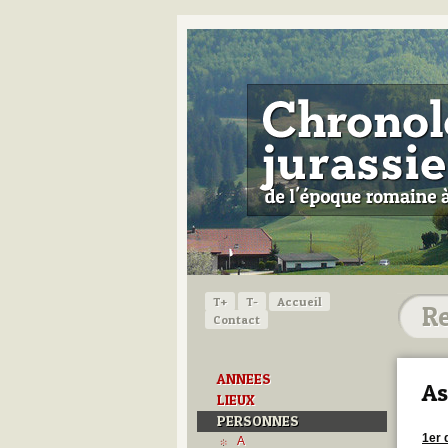
T+
T-
Accueil
Contact
ANNEES
As
LIEUX
PERSONNES
1er
A