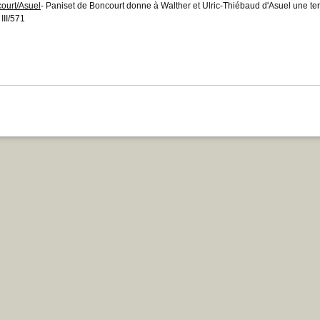
ourt/Asuel
- Paniset de Boncourt donne à Walther et Ulric-Thiébaud d'Asuel une t
III/571