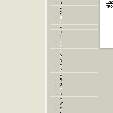
Bonc
B
TRO 
C
D
E
F
G
H
I
J
K
L
M
N
O
P
Q
R
S
T
U
V
W
X