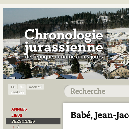
T+
T-
Accueil
Contact
ANNEES
Babé, Jean-Ja
LIEUX
PERSONNES
A