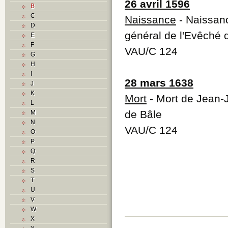
26 avril 1596
B
C
Naissance
- Naissanc
D
général de l'Evêché 
E
F
VAU/C 124
G
H
I
28 mars 1638
J
K
Mort
- Mort de Jean-J
L
de Bâle
M
N
VAU/C 124
O
P
Q
R
S
T
U
V
W
X