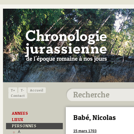
T+
T-
Accueil
Contact
ANNEES
Babé, Nicolas
LIEUX
PERSONNES
15 mars 1703
A