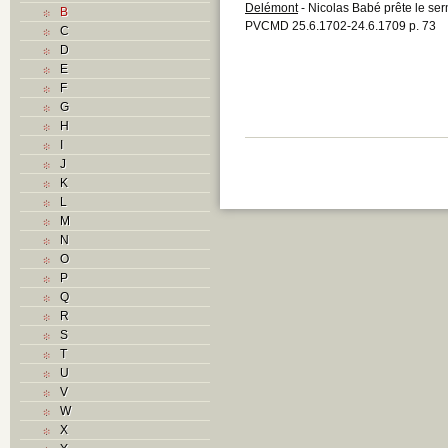
Delémont
- Nicolas Babé prête le se
B
PVCMD 25.6.1702-24.6.1709 p. 73
C
D
E
F
G
H
I
J
K
L
M
N
O
P
Q
R
S
T
U
V
W
X