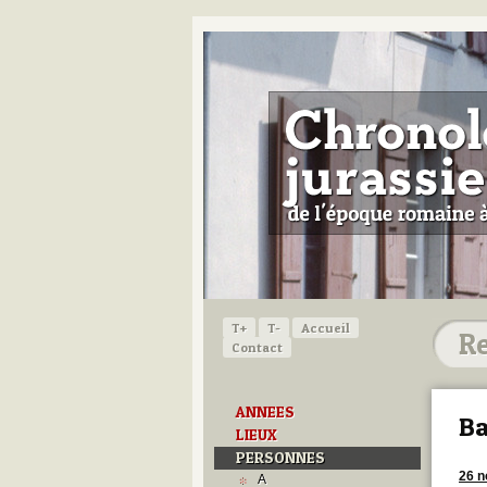
T+
T-
Accueil
Contact
ANNEES
Ba
LIEUX
PERSONNES
26 
A