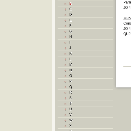
Parl
B
JO 4
C
D
28 
E
Cons
F
JO 4
G
QUJU
H
I
J
K
L
M
N
O
P
Q
R
S
T
U
V
W
X