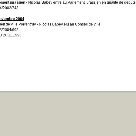
ement jurassien
- Nicolas Babey entre au Parlement jurassien en qualité de député
4/2002/748
novembre 2004
eil de ville Porrentruy
- Nicolas Babey élu au Conseil de ville
3/2004/695
 26.11.1996