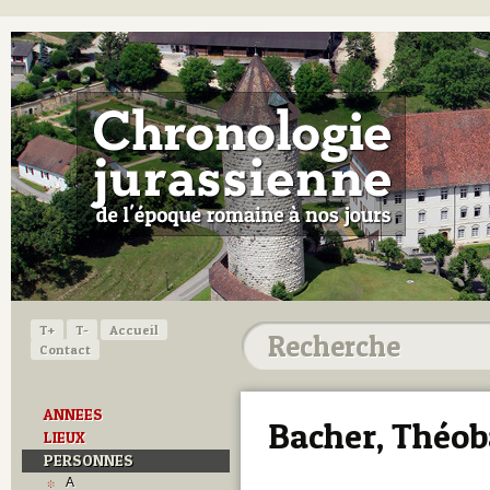
T+
T-
Accueil
Contact
ANNEES
Bacher, Théob
LIEUX
PERSONNES
A