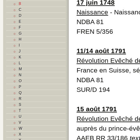
17 juin 1748
B
C
Naissance
- Naissan
D
NDBA 81
E
F
FREN 5/356
G
H
I
11/14 août 1791
J
K
Révolution Evêché d
L
France en Suisse, sé
M
N
NDBA 81
O
P
SUR/D 194
Q
R
S
15 août 1791
T
U
Révolution Evêché d
V
auprès du prince-é
W
X
AAEB RR 33/186
tex