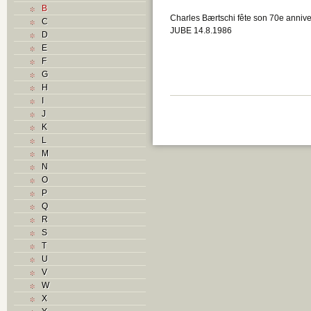
B
Charles Bærtschi fête son 70e annive
C
JUBE 14.8.1986
D
E
F
G
H
I
J
K
L
M
N
O
P
Q
R
S
T
U
V
W
X