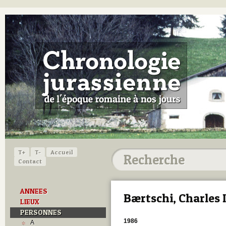
T+
T-
Accueil
Contact
ANNEES
Bærtschi, Charles I
LIEUX
PERSONNES
1986
A