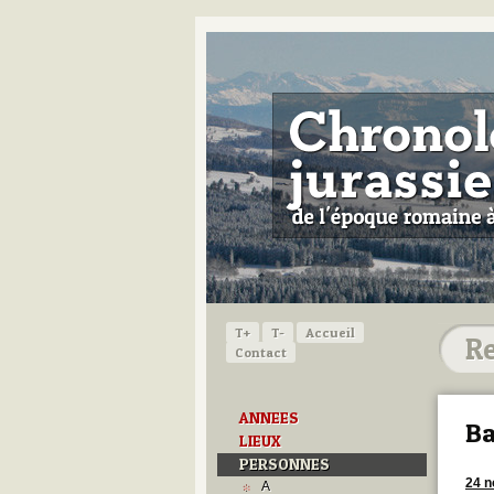
T+
T-
Accueil
Contact
ANNEES
Ba
LIEUX
PERSONNES
24 
A