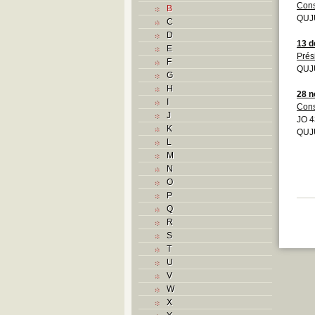
Cons
B
QUJU
C
D
13 
E
Prés
F
QUJ
G
H
28 
I
Cons
J
JO 4
K
QUJU
L
M
N
O
P
Q
R
S
T
U
V
W
X