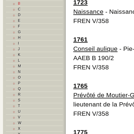
1723
B
C
Naissance
- Naissan
D
FREN V/358
E
F
G
H
1761
I
Conseil aulique
- Pie
J
K
AAEB B 190/2
L
FREN V/358
M
N
O
P
1765
Q
Prévôté de Moutier-
R
S
lieutenant de la Pré
T
U
FREN V/358
V
W
X
1775