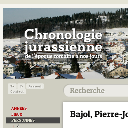
T+
T-
Accueil
Contact
ANNEES
Bajol, Pierre-
LIEUX
PERSONNES
A