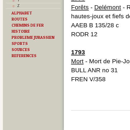
Y
Z
Forêts
-
Delémont
- R
ALPHABET
hautes-joux et fiefs 
ROUTES
AAEB B 135/28 c
CHEMINS DE FER
HISTOIRE
RODR 12
PROBLEME JURASSIEN
SPORTS
SOURCES
1793
REFERENCES
Mort
- Mort de Pie-Jo
BULL ANR no 31
FREN V/358