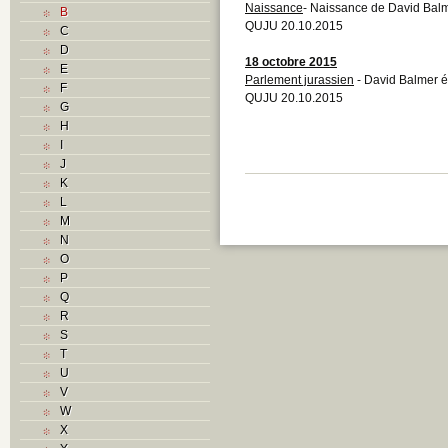
Naissance
- Naissance de David Bal
B
QUJU 20.10.2015
C
D
18 octobre 2015
E
Parlement jurassien
- David Balmer é
F
QUJU 20.10.2015
G
H
I
J
K
L
M
N
O
P
Q
R
S
T
U
V
W
X