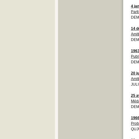
4 ja
Parti
DEMO
14 
Amit
DEMO
196
Publ
DEM
20 j
Amit
JULI
25 a
Méda
DEMO
196
Prob
QUJU