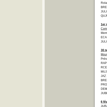
Rola
BRE
JULI
QUJU
1er
Comi
Memb
ECA
JULI
30 
Mouv
Prés
RAP
RCE
MUJ
JAZ 
BRE
PRO
DEMO
JUBE
6 fé
JUR