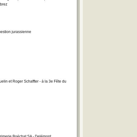
mbrez
uestion jurassienne
lin et Roger Schaffter - à la 3e Fête du
rimerie Boéchat SA - Delémont