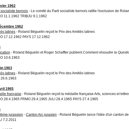
nvier 1962
 socialiste bernois
- Le comité du Parti socialiste bernois ratifie l'exclusion de Rol
 11.1.1962 TRIBJU 9.1.1962
décembre 1962
iés latines
- Roland Béguelin reçoit le Prix des Amitiés latines
 17.12.1962 PAYS 17.12.1962
3
ication
- Roland Béguelin et Roger Schaffter publient
Comment résoudre la Questio
O 10.6.1963
uin 1963
iés latines
- Roland Béguelin reçoit le Prix des Amitiés latines
 26.6.1963
vril 1965
ille française
- Roland Béguelin reçoit la médaille française Arts, sciences et lettre
 28.4.1965 FRMO 29.4.1965 JULI 28.4.1965 PAYS 27.4.1965
6
lème jurassien
-
Canton Arc jurasien
- Roland Béguelin lance l'idée d'un canton de 
 7.2.2011