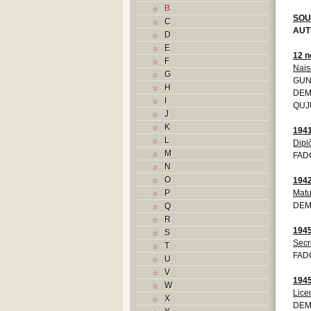
B
SOU
C
AUT
D
E
12 
F
Nais
G
GUN/
H
DEMO
I
QUJU
J
K
194
L
Dipl
M
FADC
N
O
194
P
Matu
DEMO
Q
R
194
S
Secr
T
FADC
U
V
194
W
Lice
X
DEM