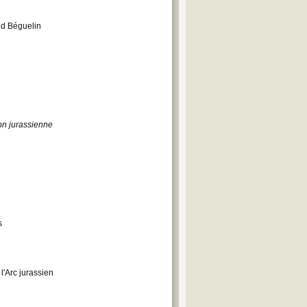
and Béguelin
n jurassienne
s
l'Arc jurassien