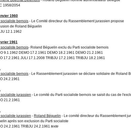
C 1958/2054
anvier 1960
 socialiste bernois
- Le Comité directeur du Rassemblement jurassien propose
clusion de Roland Béguelin
JU 12.1.1962
évrier 1961
 socialiste bernois
- Roland Béguelin exclu du Parti socialiste bernois
O 9.1.1962 DEMO 17.2.1961 DEMO 18.2.1961 DEMO 21.2.1961
 17.2.1961 JULI 17.1.2008 TRIBJU 17.2.1961 TRIBJU 18.2.1961
1
 socialiste bernois
- Le Rassemblement jurassien se déclare solidaire de Roland Bég
O 24.2.1961
1
 socialiste jurassien
- Le comité du Parti socialiste bernois se saisit du cas de l'e
O 21.2.1961
1
 socialiste jurassien
-
Roland Béguelin
- Le comité directeur du Rassemblement ju
elin après son exclusion du Parti socialiste
 24.2.1961 TRIBJU 24.2.1961
texte