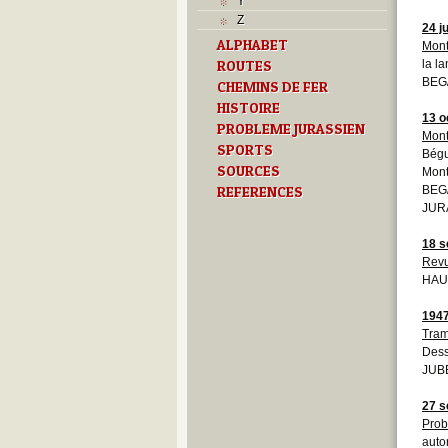
Y
Z
24 ju
ALPHABET
Mont
ROUTES
la l
BEG
CHEMINS DE FER
HISTOIRE
13 o
PROBLEME JURASSIEN
Mont
SPORTS
Bégu
SOURCES
Mont
REFERENCES
BEG
JURA
18 s
Revu
HAU
194
Tram
Des
JUBE
27 s
Prob
auto