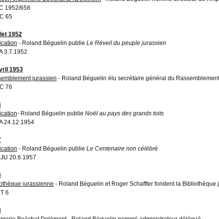
C 1952/658
C 65
llet 1952
ication
- Roland Béguelin publie
Le Réveil du peuple jurassien
 3.7.1952
vril 1953
emblement jurassien
- Roland Béguelin élu secrétaire général du Rassemblement
C 76
4
ication
- Roland Béguelin publie
Noël au pays des grands toits
 24.12.1954
7
ication
- Roland Béguelin publie
Le Centenaire non célébré
JU 20.6.1957
8
iothèque jurassienne
- Roland Béguelin et Roger Schaffter fondent la Bibliothèque
T 6
8
imerie Boéchat Delémont
- Roland Béguelin nommé administrateur délégué