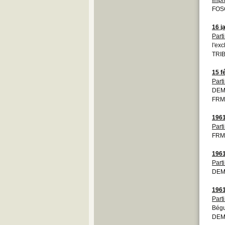
FOS
16 j
Parti
l'ex
TRIB
15 f
Parti
DEM
FRMO
196
Parti
FRM
196
Parti
DEM
196
Parti
Bégu
DEMO