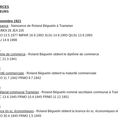
RCES
EURS
novembre 1921
sance
- Naissance de Roland Béguelin à Tramelan
MOI 28 JEA 105
 13.5.1977 IMPAR 16.9.1993 JUJU 14.9.1993 QUJU 13.9.1993
 14.9.1998
1
ôme de commerce
- Roland Béguelin obtient le diplôme de commerce
 21.3.1941
2
rité commerciale
- Roland Béguelin obtient la maturité commerciale
 11.7.1942 FRMO 9.7.1942
5
étariat communal Tramelan
- Roland Béguelin nommé secrétaire communal à Tra
 13.4.1945 FRMO 10.4.1945 FRMO 11.12.1951
5
nce ès sc. économiques
- Roland Béguelin obtient la licence ès sc. économiques 
O 30.4.1945 FRMO 1.5.1945