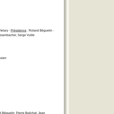
telary -
Présidence
: Roland Béguelin -
ossenbacher, Serge Vuille
ssien
d Béguelin, Pierre Boéchat, Jean