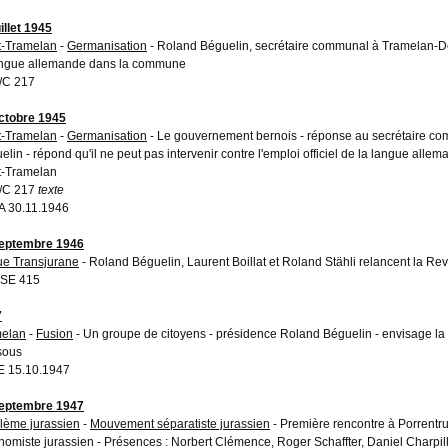
illet 1945
-Tramelan
-
Germanisation
- Roland Béguelin, secrétaire communal à Tramelan-Dess
angue allemande dans la commune
/C 217
ctobre 1945
-Tramelan
-
Germanisation
- Le gouvernement bernois - réponse au secrétaire 
elin - répond qu'il ne peut pas intervenir contre l'emploi officiel de la langue all
-Tramelan
/C 217
texte
 30.11.1946
eptembre 1946
e Transjurane
- Roland Béguelin, Laurent Boillat et Roland Stähli relancent la R
SE 415
7
elan
-
Fusion
- Un groupe de citoyens - présidence Roland Béguelin - envisage l
sous
 15.10.1947
eptembre 1947
lème jurassien
-
Mouvement séparatiste jurassien
- Première rencontre à Porrentr
nomiste jurassien - Présences : Norbert Clémence, Roger Schaffter, Daniel Charpi