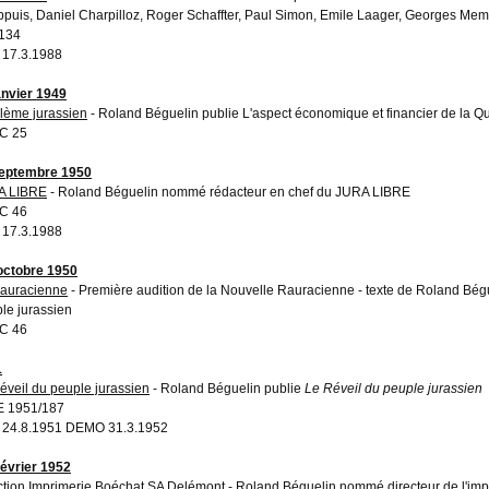
puis, Daniel Charpilloz, Roger Schaffter, Paul Simon, Emile Laager, Georges Me
134
 17.3.1988
anvier 1949
lème jurassien
- Roland Béguelin publie L'aspect économique et financier de la Q
C 25
eptembre 1950
A LIBRE
- Roland Béguelin nommé rédacteur en chef du JURA LIBRE
C 46
 17.3.1988
octobre 1950
auracienne
- Première audition de la Nouvelle Rauracienne - texte de Roland Bégue
le jurassien
C 46
1
éveil du peuple jurassien
- Roland Béguelin publie
Le Réveil du peuple jurassien
E 1951/187
 24.8.1951 DEMO 31.3.1952
février 1952
ction Imprimerie Boéchat SA Delémont
- Roland Béguelin nommé directeur de l'imp