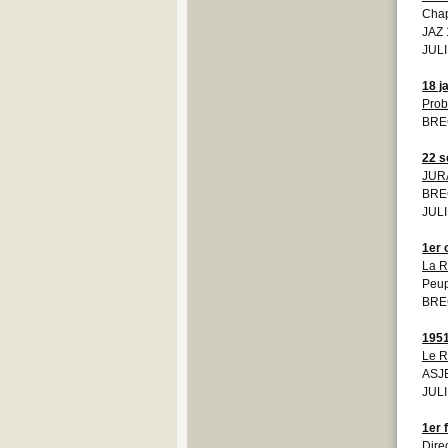
Chap
JAZ 
JULI
18 j
Prob
BRE
22 s
JUR
BRE
JULI
1er 
La R
Peup
BRE
195
Le R
ASJ
JULI
1er 
Dire