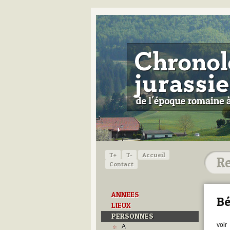
T+
T-
Accueil
Contact
ANNEES
Bé
LIEUX
PERSONNES
voir
A