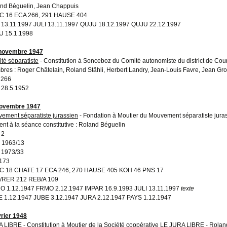
nd Béguelin, Jean Chappuis
C 16 ECA 266, 291 HAUSE 404
 13.11.1997 JULI 13.11.1997 QUJU 18.12.1997 QUJU 22.12.1997
 15.1.1998
 novembre 1947
té séparatiste
- Constitution à Sonceboz du Comité autonomiste du district de Cour
res : Roger Châtelain, Roland Stähli, Herbert Landry, Jean-Louis Favre, Jean Gr
 266
 28.5.1952
novembre 1947
ement séparatiste jurassien
- Fondation à Moutier du Mouvement séparatiste jura
ent à la séance constitutive : Roland Béguelin
 2
 1963/13
 1973/33
173
C 18 CHATE 17 ECA 246, 270 HAUSE 405 KOH 46 PNS 17
/RER 212 REB/A 109
 1.12.1947 FRMO 2.12.1947 IMPAR 16.9.1993 JULI 13.11.1997
texte
 1.12.1947 JUBE 3.12.1947 JURA 2.12.1947 PAYS 1.12.1947
vrier 1948
A LIBRE
- Constitution à Moutier de la Société coopérative LE JURA LIBRE - Rolan