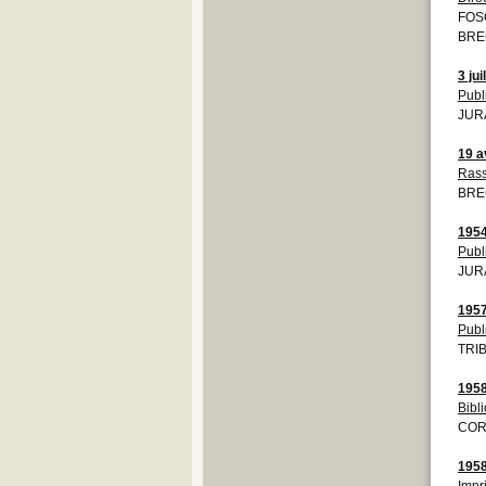
FOS
BRE
3 jui
Publ
JURA
19 a
Rass
BRE
195
Publ
JURA
195
Publ
TRIB
195
Bibl
COR
195
Impr