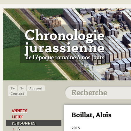
T+
T-
Accueil
Contact
ANNEES
Boillat, Aloïs
LIEUX
PERSONNES
2015
A