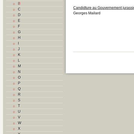
B
Candidture au Gouvernement jurass
C
Georges Mailard
D
E
F
G
H
I
J
K
L
M
N
O
P
Q
R
S
T
U
V
W
X