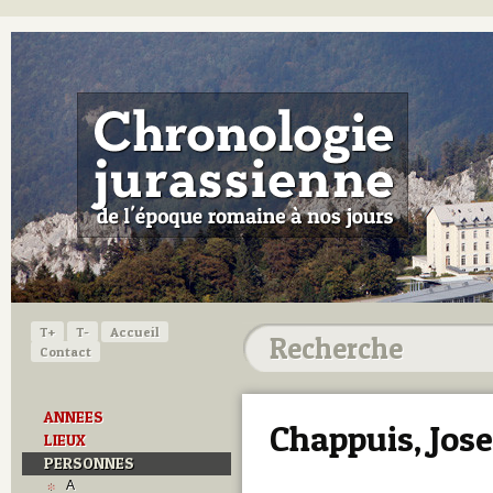
T+
T-
Accueil
Contact
ANNEES
Chappuis, Jos
LIEUX
PERSONNES
A