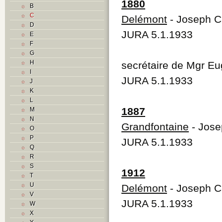
1880
B
C
Delémont
- Joseph C
D
JURA 5.1.1933
E
F
G
H
secrétaire de Mgr Eu
I
JURA 5.1.1933
J
K
L
1887
M
N
Grandfontaine
- Jose
O
P
JURA 5.1.1933
Q
R
S
1912
T
U
Delémont
- Joseph C
V
JURA 5.1.1933
W
X