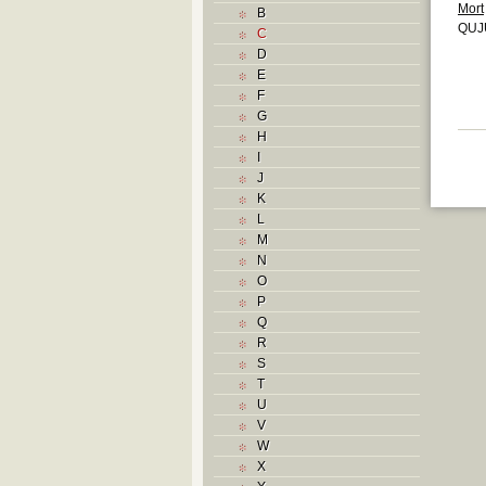
Mort
B
QUJU
C
D
E
F
G
H
I
J
K
L
M
N
O
P
Q
R
S
T
U
V
W
X