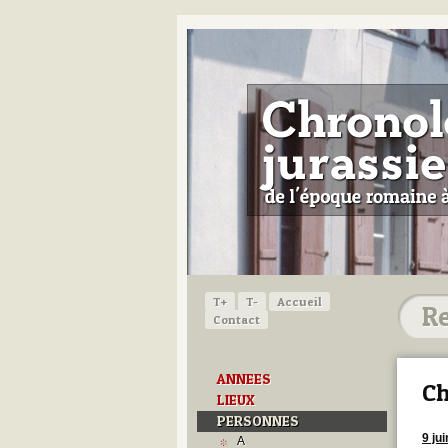
T+
T-
Accueil
Contact
ANNEES
Ch
LIEUX
PERSONNES
9 ju
A