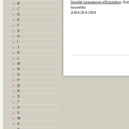
Société jurassienne d'Emulation
- Rob
B
nouvelles
C
JURA 28.9.1954
D
E
F
G
H
I
J
K
L
M
N
O
P
Q
R
S
T
U
V
W
X